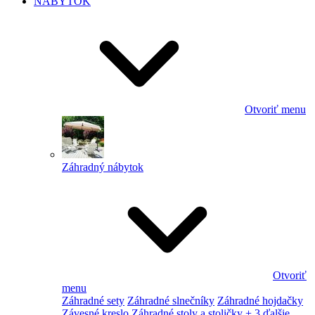
NÁBYTOK
Otvoriť menu
Záhradný nábytok
Otvoriť
menu
Záhradné sety
Záhradné slnečníky
Záhradné hojdačky
Závesné kreslo
Záhradné stoly a stoličky
+ 3 ďalšie