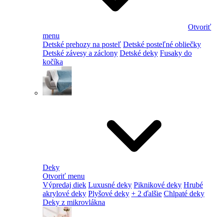
Otvoriť
menu
Detské prehozy na posteľ
Detské posteľné obliečky
Detské závesy a záclony
Detské deky
Fusaky do
kočíka
Deky
Otvoriť menu
Výpredaj diek
Luxusné deky
Piknikové deky
Hrubé
akrylové deky
Plyšové deky
+ 2 ďalšie
Chlpaté deky
Deky z mikrovlákna