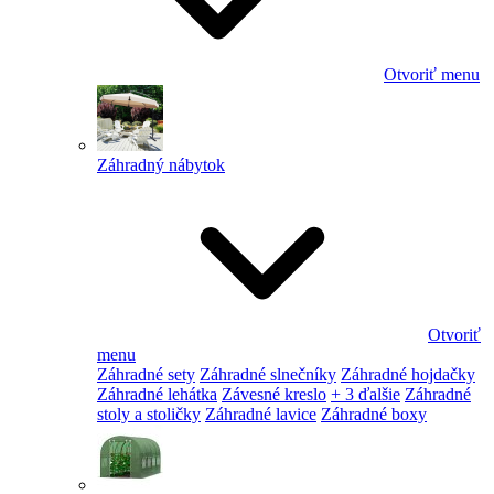
Otvoriť menu
Záhradný nábytok
Otvoriť
menu
Záhradné sety
Záhradné slnečníky
Záhradné hojdačky
Záhradné lehátka
Závesné kreslo
+ 3 ďalšie
Záhradné
stoly a stoličky
Záhradné lavice
Záhradné boxy