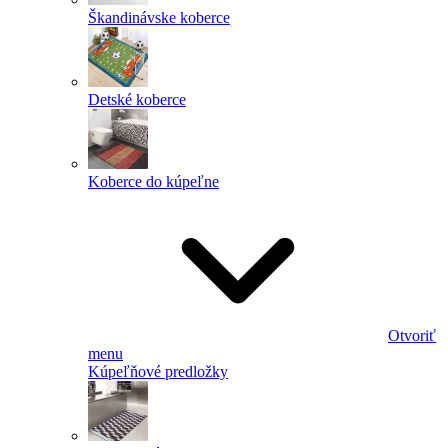
Škandinávske koberce
Detské koberce
Koberce do kúpeľne
Otvoriť
menu
Kúpeľňové predložky