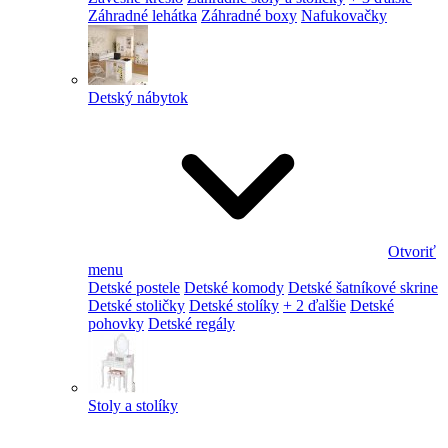
Záhradné lehátka
Záhradné boxy
Nafukovačky
Detský nábytok
Otvoriť
menu
Detské postele
Detské komody
Detské šatníkové skrine
Detské stoličky
Detské stolíky
+ 2 ďalšie
Detské
pohovky
Detské regály
Stoly a stolíky