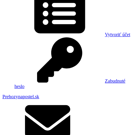
Vytvoriť účet
Zabudnuté
heslo
Prehozynapostel.sk