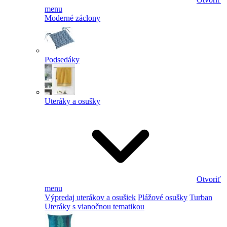
menu
Moderné záclony
Podsedáky
Uteráky a osušky
Otvoriť
menu
Výpredaj uterákov a osušiek
Plážové osušky
Turban
Uteráky s vianočnou tematikou