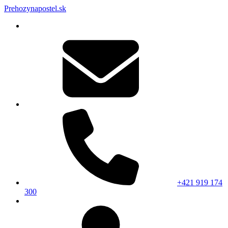
Prehozynapostel.sk
+421 919 174
300