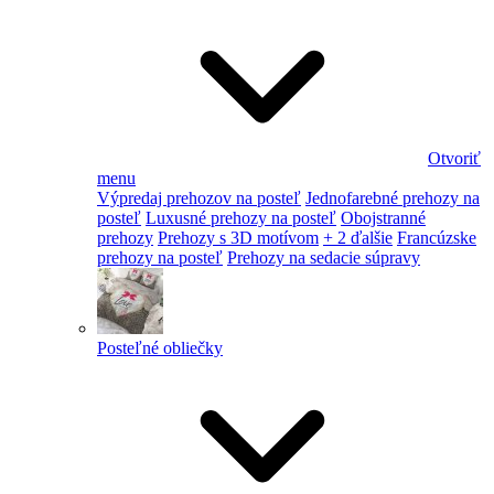
Otvoriť
menu
Výpredaj prehozov na posteľ
Jednofarebné prehozy na
posteľ
Luxusné prehozy na posteľ
Obojstranné
prehozy
Prehozy s 3D motívom
+ 2 ďalšie
Francúzske
prehozy na posteľ
Prehozy na sedacie súpravy
Posteľné obliečky