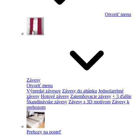
Otvoriť menu
Závesy
Otvoriť menu
Výpredaj závesov
Závesy do altánku
Jednofarebné
závesy
Hotové závesy
Zatemňovacie závesy
+ 3 ďalšie
Škandinávske závesy
Závesy s 3D motívom
Závesy k
prehozom
Prehozy na posteľ