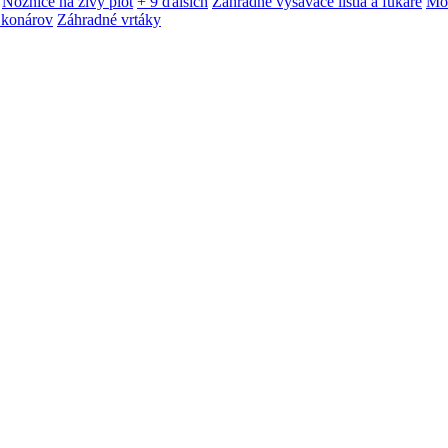
Nožnice na živý plot
+ 9 ďalších
Záhradné vysávače lístia a fukáre
Mot
 konárov
Záhradné vrtáky