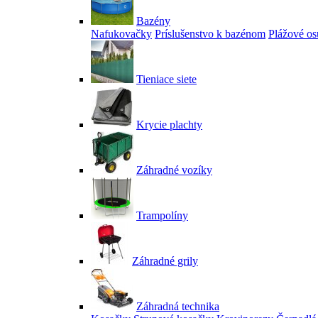
Bazény
Nafukovačky
Príslušenstvo k bazénom
Plážové os
Tieniace siete
Krycie plachty
Záhradné vozíky
Trampolíny
Záhradné grily
Záhradná technika