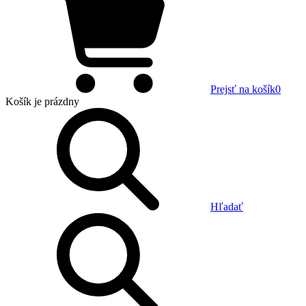
Prejsť na košík
0
Košík
je prázdny
Hľadať