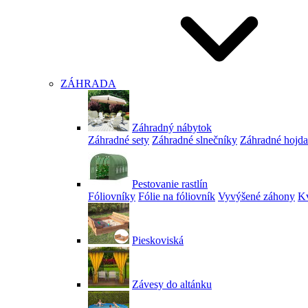
ZÁHRADA
Záhradný nábytok
Záhradné sety
Záhradné slnečníky
Záhradné hojd
Pestovanie rastlín
Fóliovníky
Fólie na fóliovník
Vyvýšené záhony
Kv
Pieskoviská
Závesy do altánku