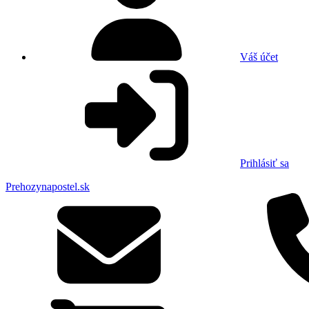
Váš účet
Prihlásiť sa
Prehozynapostel.sk