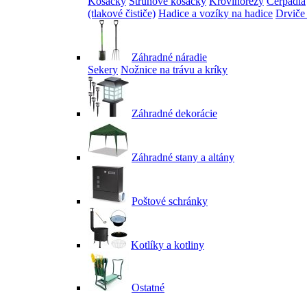
Kosačky
Strunové kosačky
Krovinorezy
Čerpadlá
(tlakové čističe)
Hadice a vozíky na hadice
Drviče
Záhradné náradie
Sekery
Nožnice na trávu a kríky
Záhradné dekorácie
Záhradné stany a altány
Poštové schránky
Kotlíky a kotliny
Ostatné