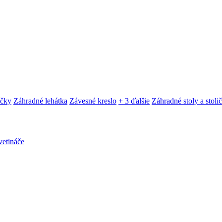
ačky
Záhradné lehátka
Závesné kreslo
+ 3 ďalšie
Záhradné stoly a stoli
etináče