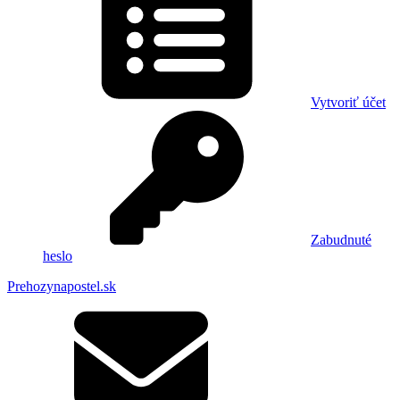
Vytvoriť účet
Zabudnuté
heslo
Prehozynapostel.sk