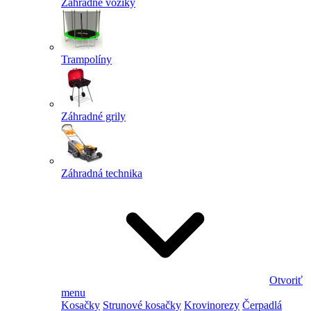
Záhradné vozíky
Trampolíny
Záhradné grily
Záhradná technika
Otvoriť
menu
Kosačky
Strunové kosačky
Krovinorezy
Čerpadlá