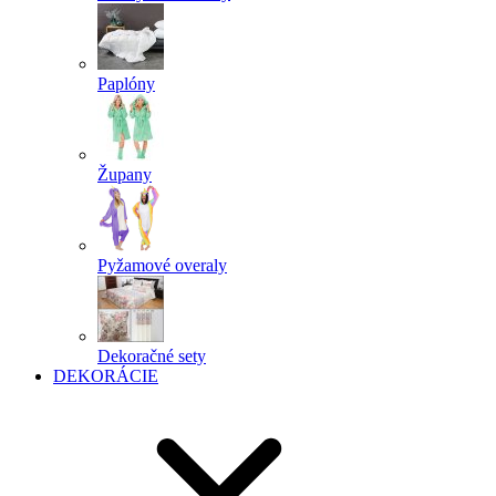
Paplóny
Župany
Pyžamové overaly
Dekoračné sety
DEKORÁCIE