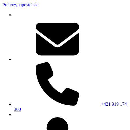
Prehozynapostel.sk
+421 919 174
300