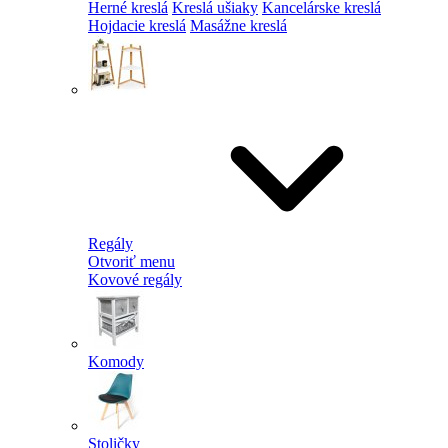
Herné kreslá
Kreslá ušiaky
Kancelárske kreslá
Hojdacie kreslá
Masážne kreslá
Regály
Otvoriť menu
Kovové regály
Komody
Stoličky