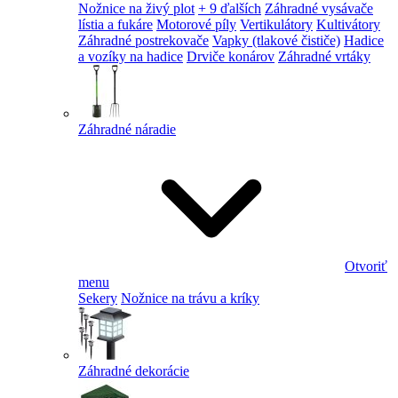
Nožnice na živý plot
+ 9 ďalších
Záhradné vysávače
lístia a fukáre
Motorové píly
Vertikulátory
Kultivátory
Záhradné postrekovače
Vapky (tlakové čističe)
Hadice
a vozíky na hadice
Drviče konárov
Záhradné vrtáky
Záhradné náradie
Otvoriť
menu
Sekery
Nožnice na trávu a kríky
Záhradné dekorácie