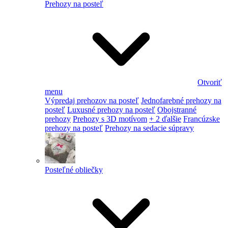
Prehozy na posteľ
Otvoriť
menu
Výpredaj prehozov na posteľ
Jednofarebné prehozy na
posteľ
Luxusné prehozy na posteľ
Obojstranné
prehozy
Prehozy s 3D motívom
+ 2 ďalšie
Francúzske
prehozy na posteľ
Prehozy na sedacie súpravy
Posteľné obliečky