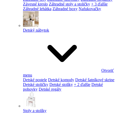
Závesné kreslo
Záhradné stoly a stoličky
+ 3 ďalšie
Záhradné lehátka
Záhradné boxy
Nafukovačky
Detský nábytok
Otvoriť
menu
Detské postele
Detské komody
Detské šatníkové skrine
Detské stoličky
Detské stolíky
+ 2 ďalšie
Detské
pohovky
Detské regály
Stoly a stolíky