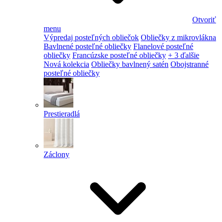
Otvoriť
menu
Výpredaj posteľných obliečok
Obliečky z mikrovlákna
Bavlnené posteľné obliečky
Flanelové posteľné
obliečky
Francúzske posteľné obliečky
+ 3 ďalšie
Nová kolekcia
Obliečky bavlnený satén
Obojstranné
posteľné obliečky
Prestieradlá
Záclony