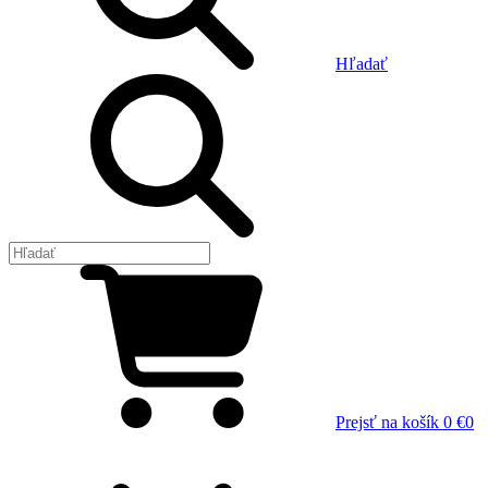
Hľadať
Prejsť na košík
0 €
0