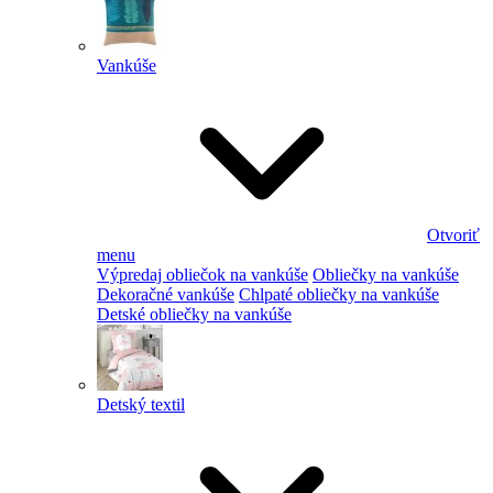
Vankúše
Otvoriť
menu
Výpredaj obliečok na vankúše
Obliečky na vankúše
Dekoračné vankúše
Chlpaté obliečky na vankúše
Detské obliečky na vankúše
Detský textil