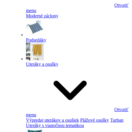
Otvoriť
menu
Moderné záclony
Podsedáky
Uteráky a osušky
Otvoriť
menu
Výpredaj uterákov a osušiek
Plážové osušky
Turban
Uteráky s vianočnou tematikou