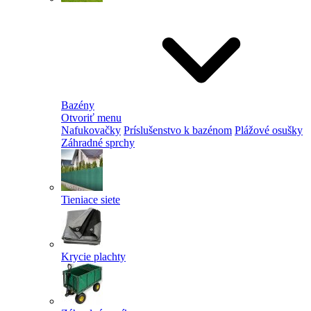
Bazény
Otvoriť menu
Nafukovačky
Príslušenstvo k bazénom
Plážové osušky
Záhradné sprchy
Tieniace siete
Krycie plachty