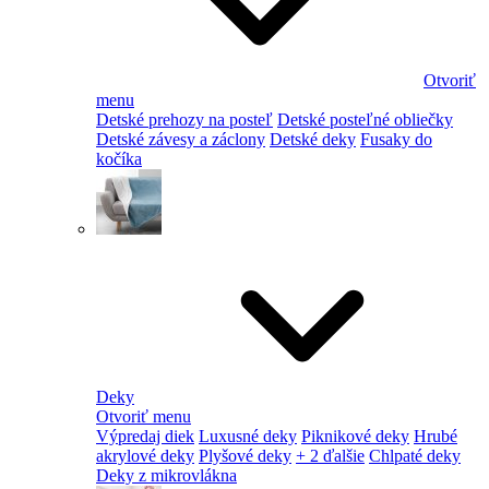
Otvoriť
menu
Detské prehozy na posteľ
Detské posteľné obliečky
Detské závesy a záclony
Detské deky
Fusaky do
kočíka
Deky
Otvoriť menu
Výpredaj diek
Luxusné deky
Piknikové deky
Hrubé
akrylové deky
Plyšové deky
+ 2 ďalšie
Chlpaté deky
Deky z mikrovlákna