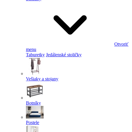
Otvoriť
menu
Taburetky
Jedálenské stoličky
Vešiaky a stojany
Botníky
Postele