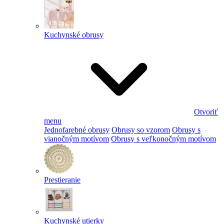
Kuchynské obrusy
Otvoriť
menu
Jednofarebné obrusy
Obrusy so vzorom
Obrusy s
vianočným motívom
Obrusy s veľkonočným motívom
Prestieranie
Kuchynské utierky