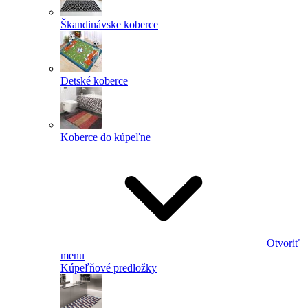
Škandinávske koberce
Detské koberce
Koberce do kúpeľne
Otvoriť
menu
Kúpeľňové predložky