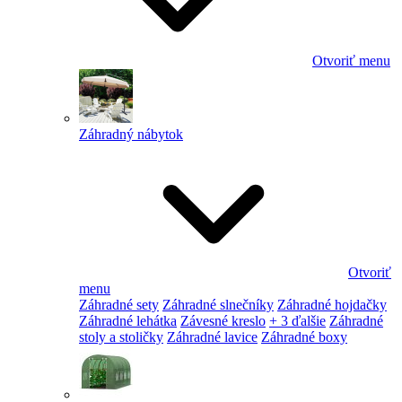
Otvoriť menu
Záhradný nábytok
Otvoriť
menu
Záhradné sety
Záhradné slnečníky
Záhradné hojdačky
Záhradné lehátka
Závesné kreslo
+ 3 ďalšie
Záhradné
stoly a stoličky
Záhradné lavice
Záhradné boxy