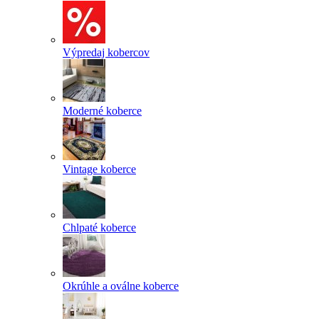
Výpredaj kobercov
Moderné koberce
Vintage koberce
Chlpaté koberce
Okrúhle a oválne koberce