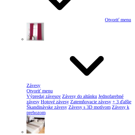
Otvoriť menu
Závesy
Otvoriť menu
Výpredaj závesov
Závesy do altánku
Jednofarebné
závesy
Hotové závesy
Zatemňovacie závesy
+ 3 ďalšie
Škandinávske závesy
Závesy s 3D motívom
Závesy k
prehozom