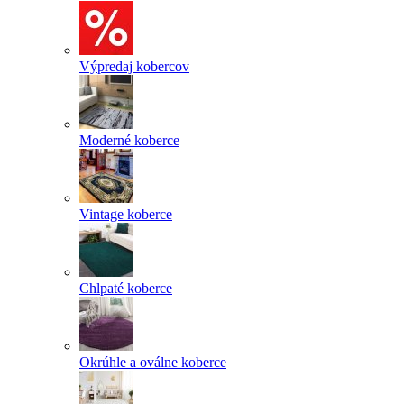
Výpredaj kobercov
Moderné koberce
Vintage koberce
Chlpaté koberce
Okrúhle a oválne koberce