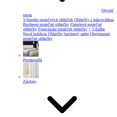
Otvoriť
menu
Výpredaj posteľných obliečok
Obliečky z mikrovlákna
Bavlnené posteľné obliečky
Flanelové posteľné
obliečky
Francúzske posteľné obliečky
+ 3 ďalšie
Nová kolekcia
Obliečky bavlnený satén
Obojstranné
posteľné obliečky
Prestieradlá
Záclony