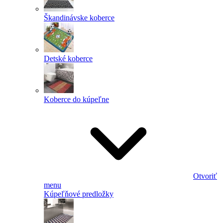
Škandinávske koberce
Detské koberce
Koberce do kúpeľne
Otvoriť
menu
Kúpeľňové predložky