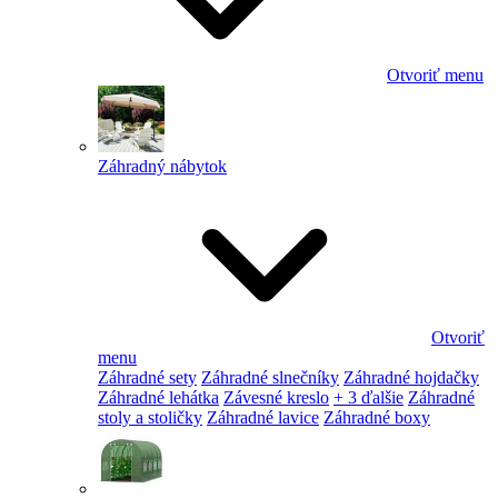
Otvoriť menu
Záhradný nábytok
Otvoriť
menu
Záhradné sety
Záhradné slnečníky
Záhradné hojdačky
Záhradné lehátka
Závesné kreslo
+ 3 ďalšie
Záhradné
stoly a stoličky
Záhradné lavice
Záhradné boxy