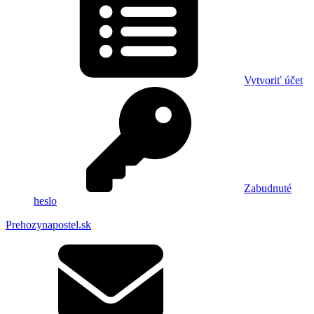
Vytvoriť účet
Zabudnuté
heslo
Prehozynapostel.sk