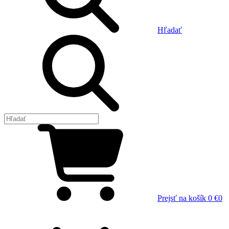
Hľadať
Prejsť na košík
0 €
0