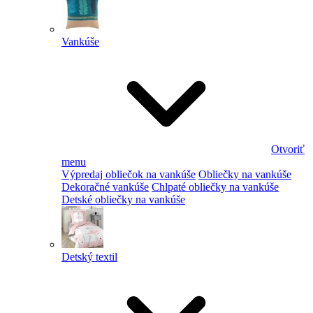
Vankúše
Otvoriť
menu
Výpredaj obliečok na vankúše
Obliečky na vankúše
Dekoračné vankúše
Chlpaté obliečky na vankúše
Detské obliečky na vankúše
Detský textil