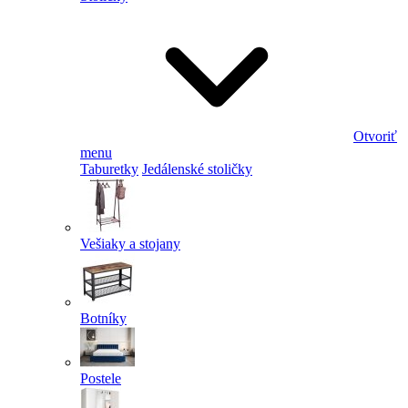
Otvoriť
menu
Taburetky
Jedálenské stoličky
Vešiaky a stojany
Botníky
Postele