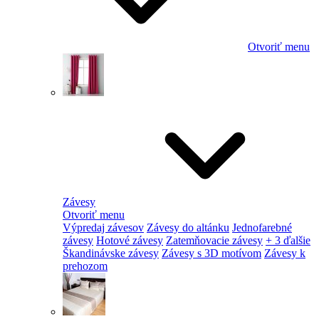
Otvoriť menu
Závesy
Otvoriť menu
Výpredaj závesov
Závesy do altánku
Jednofarebné
závesy
Hotové závesy
Zatemňovacie závesy
+ 3 ďalšie
Škandinávske závesy
Závesy s 3D motívom
Závesy k
prehozom