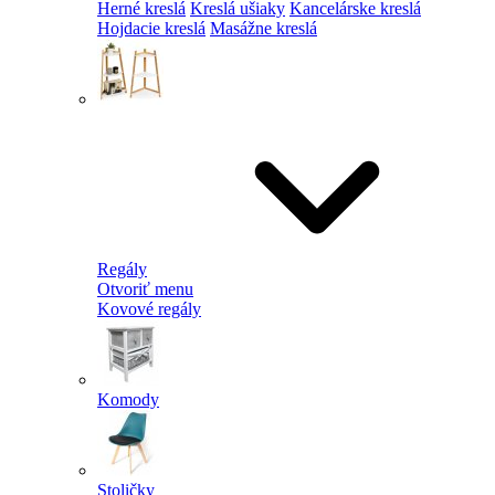
Herné kreslá
Kreslá ušiaky
Kancelárske kreslá
Hojdacie kreslá
Masážne kreslá
Regály
Otvoriť menu
Kovové regály
Komody
Stoličky