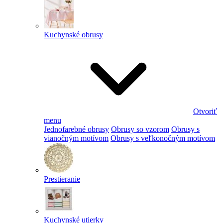
Kuchynské obrusy
Otvoriť
menu
Jednofarebné obrusy
Obrusy so vzorom
Obrusy s
vianočným motívom
Obrusy s veľkonočným motívom
Prestieranie
Kuchynské utierky