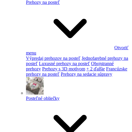
Prehozy na posteľ
Otvoriť
menu
Výpredaj prehozov na posteľ
Jednofarebné prehozy na
posteľ
Luxusné prehozy na posteľ
Obojstranné
prehozy
Prehozy s 3D motívom
+ 2 ďalšie
Francúzske
prehozy na posteľ
Prehozy na sedacie súpravy
Posteľné obliečky