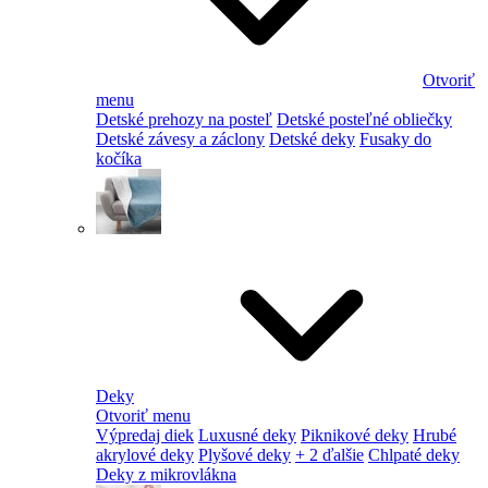
Otvoriť
menu
Detské prehozy na posteľ
Detské posteľné obliečky
Detské závesy a záclony
Detské deky
Fusaky do
kočíka
Deky
Otvoriť menu
Výpredaj diek
Luxusné deky
Piknikové deky
Hrubé
akrylové deky
Plyšové deky
+ 2 ďalšie
Chlpaté deky
Deky z mikrovlákna