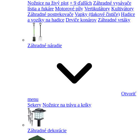
Nožnice na živý plot
+ 9 ďalších
Záhradné vysávače
lístia a fukáre
Motorové píly
Vertikulátory
Kultivátory
Záhradné postrekovače
Vapky (tlakové čističe)
Hadice
a vozíky na hadice
Drviče konárov
Záhradné vrtáky
Záhradné náradie
Otvoriť
menu
Sekery
Nožnice na trávu a kríky
Záhradné dekorácie