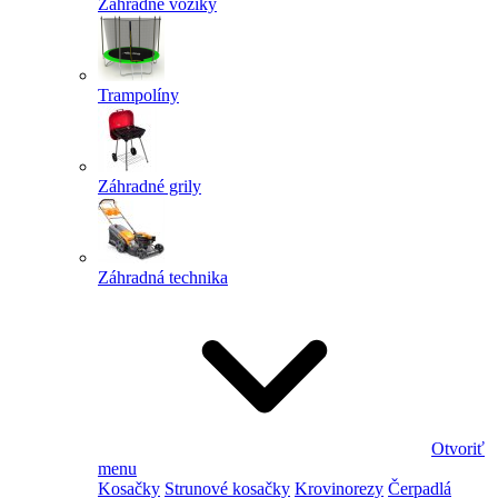
Záhradné vozíky
Trampolíny
Záhradné grily
Záhradná technika
Otvoriť
menu
Kosačky
Strunové kosačky
Krovinorezy
Čerpadlá