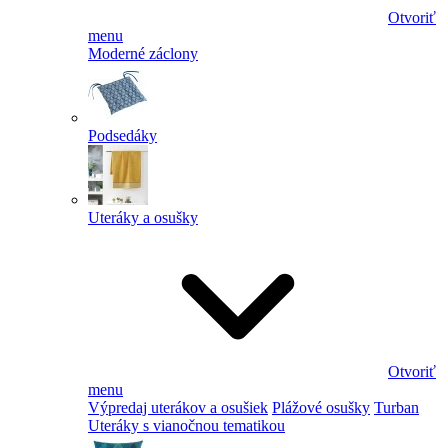
Otvoriť
menu
Moderné záclony
Podsedáky
Uteráky a osušky
Otvoriť
menu
Výpredaj uterákov a osušiek
Plážové osušky
Turban
Uteráky s vianočnou tematikou