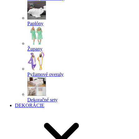
Paplóny
Župany
Pyžamové overaly
Dekoračné sety
DEKORÁCIE