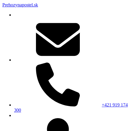
Prehozynapostel.sk
+421 919 174
300