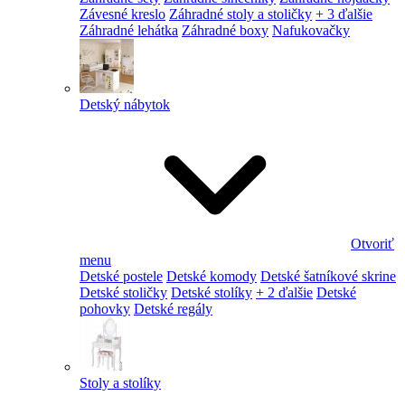
Závesné kreslo
Záhradné stoly a stoličky
+ 3 ďalšie
Záhradné lehátka
Záhradné boxy
Nafukovačky
Detský nábytok
Otvoriť
menu
Detské postele
Detské komody
Detské šatníkové skrine
Detské stoličky
Detské stolíky
+ 2 ďalšie
Detské
pohovky
Detské regály
Stoly a stolíky