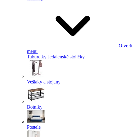
Otvoriť
menu
Taburetky
Jedálenské stoličky
Vešiaky a stojany
Botníky
Postele