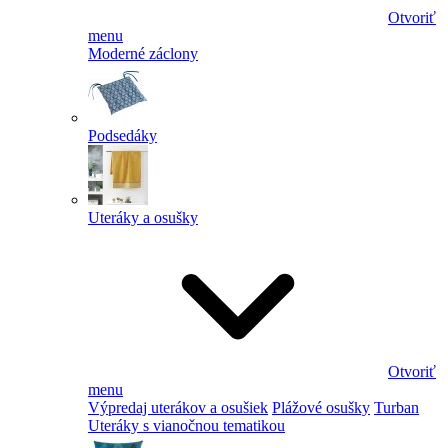
Otvoriť
menu
Moderné záclony
Podsedáky
Uteráky a osušky
Otvoriť
menu
Výpredaj uterákov a osušiek
Plážové osušky
Turban
Uteráky s vianočnou tematikou