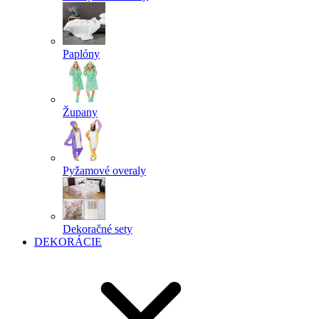
Paplóny
Župany
Pyžamové overaly
Dekoračné sety
DEKORÁCIE