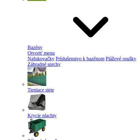
Bazény
Otvoriť menu
Nafukovačky
Príslušenstvo k bazénom
Plážové osušky
Záhradné sprchy
Tieniace siete
Krycie plachty