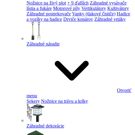
Nožnice na živý plot
+ 9 ďalších
Záhradné vysávače
lístia a fukáre
Motorové píly
Vertikulátory
Kultivátory
Záhradné postrekovače
Vapky (tlakové čističe)
Hadice
a vozíky na hadice
Drviče konárov
Záhradné vrtáky
Záhradné náradie
Otvoriť
menu
Sekery
Nožnice na trávu a kríky
Záhradné dekorácie