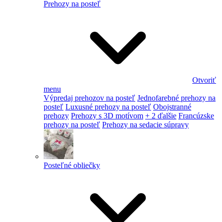
Prehozy na posteľ
Otvoriť
menu
Výpredaj prehozov na posteľ
Jednofarebné prehozy na
posteľ
Luxusné prehozy na posteľ
Obojstranné
prehozy
Prehozy s 3D motívom
+ 2 ďalšie
Francúzske
prehozy na posteľ
Prehozy na sedacie súpravy
Posteľné obliečky