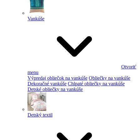
Vankúše
Otvoriť
menu
Výpredaj obliečok na vankúše
Obliečky na vankúše
Dekoračné vankúše
Chlpaté obliečky na vankúše
Detské obliečky na vankúše
Detský textil