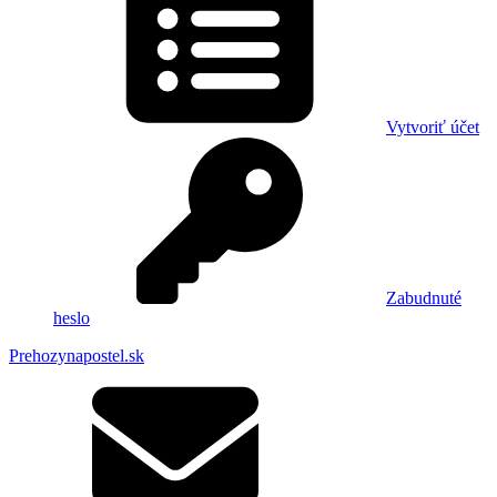
Vytvoriť účet
Zabudnuté
heslo
Prehozynapostel.sk