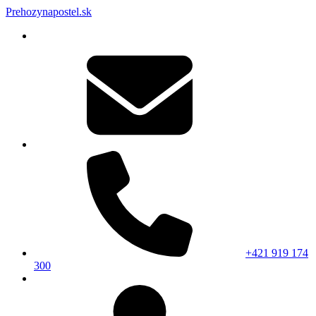
Prehozynapostel.sk
+421 919 174
300