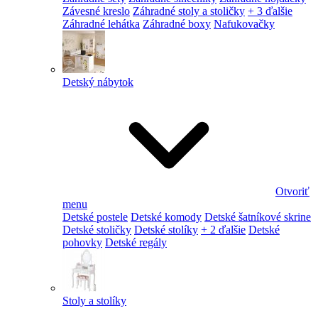
Závesné kreslo
Záhradné stoly a stoličky
+ 3 ďalšie
Záhradné lehátka
Záhradné boxy
Nafukovačky
Detský nábytok
Otvoriť
menu
Detské postele
Detské komody
Detské šatníkové skrine
Detské stoličky
Detské stolíky
+ 2 ďalšie
Detské
pohovky
Detské regály
Stoly a stolíky