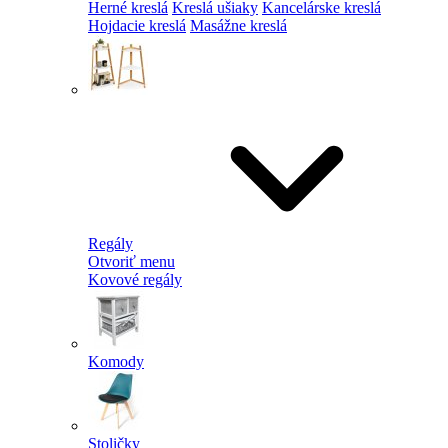
Herné kreslá
Kreslá ušiaky
Kancelárske kreslá
Hojdacie kreslá
Masážne kreslá
Regály
Otvoriť menu
Kovové regály
Komody
Stoličky