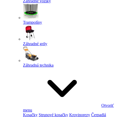
Záhradné vozíky
Trampolíny
Záhradné grily
Záhradná technika
Otvoriť
menu
Kosačky
Strunové kosačky
Krovinorezy
Čerpadlá