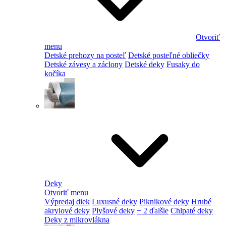
Otvoriť
menu
Detské prehozy na posteľ
Detské posteľné obliečky
Detské závesy a záclony
Detské deky
Fusaky do
kočíka
Deky
Otvoriť menu
Výpredaj diek
Luxusné deky
Piknikové deky
Hrubé
akrylové deky
Plyšové deky
+ 2 ďalšie
Chlpaté deky
Deky z mikrovlákna