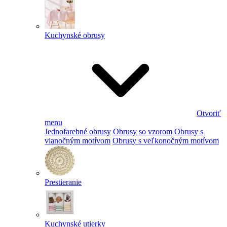
Kuchynské obrusy
Otvoriť
menu
Jednofarebné obrusy
Obrusy so vzorom
Obrusy s
vianočným motívom
Obrusy s veľkonočným motívom
Prestieranie
Kuchynské utierky