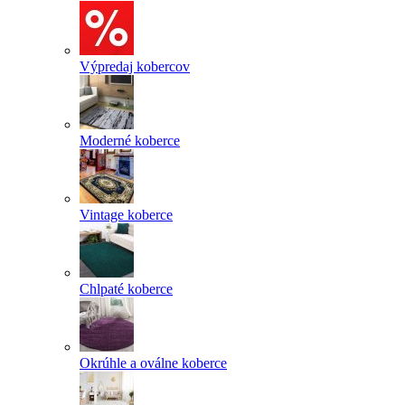
Výpredaj kobercov
Moderné koberce
Vintage koberce
Chlpaté koberce
Okrúhle a oválne koberce