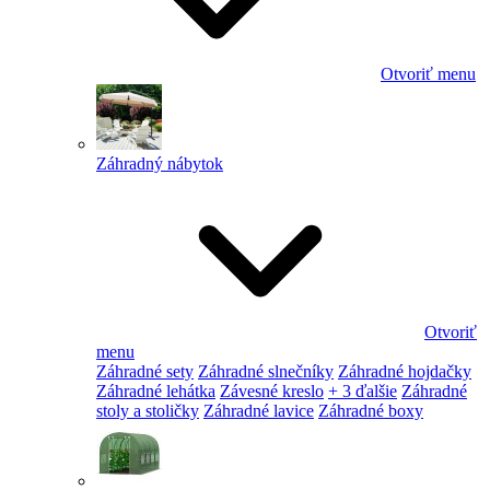
Otvoriť menu
Záhradný nábytok
Otvoriť
menu
Záhradné sety
Záhradné slnečníky
Záhradné hojdačky
Záhradné lehátka
Závesné kreslo
+ 3 ďalšie
Záhradné
stoly a stoličky
Záhradné lavice
Záhradné boxy