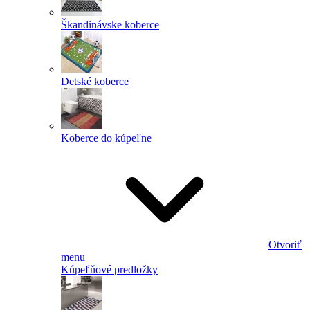
Škandinávske koberce
Detské koberce
Koberce do kúpeľne
Otvoriť
menu
Kúpeľňové predložky