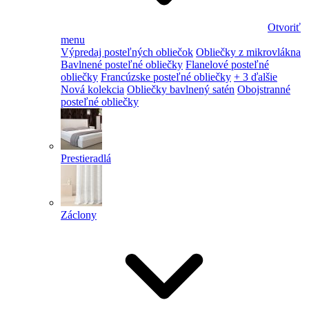
Otvoriť
menu
Výpredaj posteľných obliečok
Obliečky z mikrovlákna
Bavlnené posteľné obliečky
Flanelové posteľné
obliečky
Francúzske posteľné obliečky
+ 3 ďalšie
Nová kolekcia
Obliečky bavlnený satén
Obojstranné
posteľné obliečky
Prestieradlá
Záclony