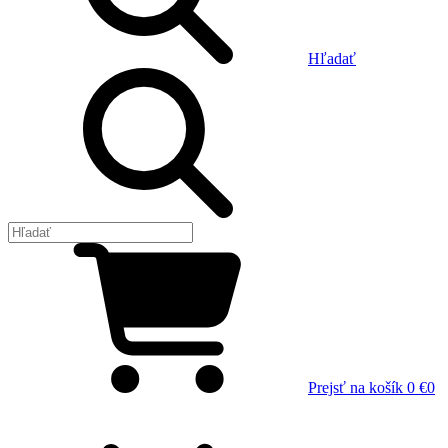
Hľadať
Prejsť na košík
0 €
0