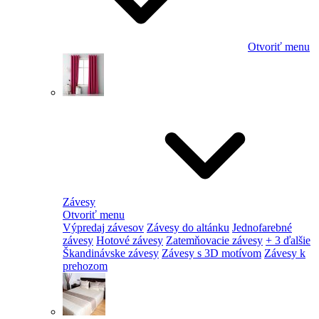
Otvoriť menu
Závesy
Otvoriť menu
Výpredaj závesov
Závesy do altánku
Jednofarebné
závesy
Hotové závesy
Zatemňovacie závesy
+ 3 ďalšie
Škandinávske závesy
Závesy s 3D motívom
Závesy k
prehozom