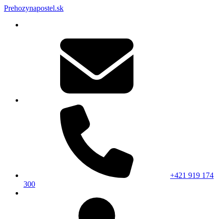
Prehozynapostel.sk
+421 919 174
300