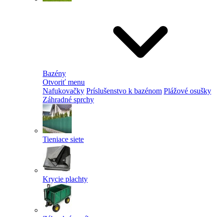
Bazény
Otvoriť menu
Nafukovačky
Príslušenstvo k bazénom
Plážové osušky
Záhradné sprchy
Tieniace siete
Krycie plachty