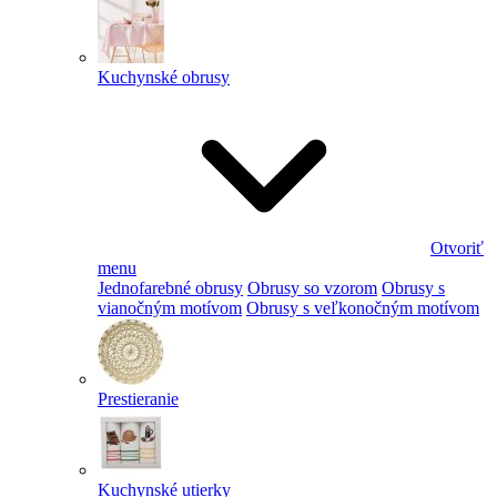
Kuchynské obrusy
Otvoriť
menu
Jednofarebné obrusy
Obrusy so vzorom
Obrusy s
vianočným motívom
Obrusy s veľkonočným motívom
Prestieranie
Kuchynské utierky