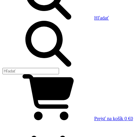
Hľadať
Prejsť na košík
0 €
0