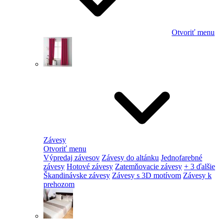
Otvoriť menu
Závesy
Otvoriť menu
Výpredaj závesov
Závesy do altánku
Jednofarebné
závesy
Hotové závesy
Zatemňovacie závesy
+ 3 ďalšie
Škandinávske závesy
Závesy s 3D motívom
Závesy k
prehozom