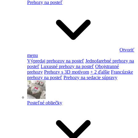
Prehozy na posteľ
Otvoriť
menu
Výpredaj prehozov na posteľ
Jednofarebné prehozy na
posteľ
Luxusné prehozy na posteľ
Obojstranné
prehozy
Prehozy s 3D motívom
+ 2 ďalšie
Francúzske
prehozy na posteľ
Prehozy na sedacie súpravy
Posteľné obliečky