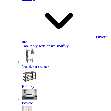
Otvoriť
menu
Taburetky
Jedálenské stoličky
Vešiaky a stojany
Botníky
Postele