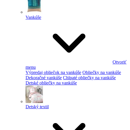
Vankúše
Otvoriť
menu
Výpredaj obliečok na vankúše
Obliečky na vankúše
Dekoračné vankúše
Chlpaté obliečky na vankúše
Detské obliečky na vankúše
Detský textil