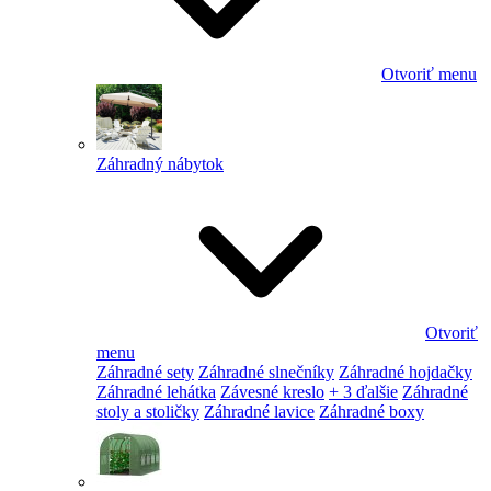
Otvoriť menu
Záhradný nábytok
Otvoriť
menu
Záhradné sety
Záhradné slnečníky
Záhradné hojdačky
Záhradné lehátka
Závesné kreslo
+ 3 ďalšie
Záhradné
stoly a stoličky
Záhradné lavice
Záhradné boxy