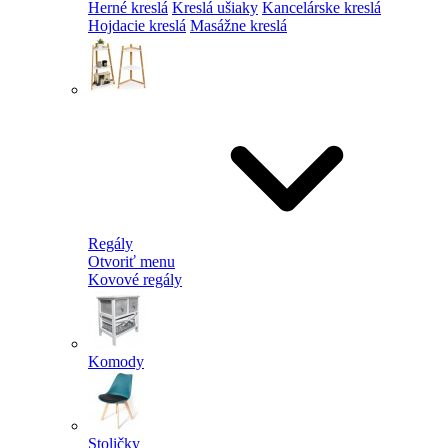
Herné kreslá
Kreslá ušiaky
Kancelárske kreslá
Hojdacie kreslá
Masážne kreslá
Regály
Otvoriť menu
Kovové regály
Komody
Stoličky