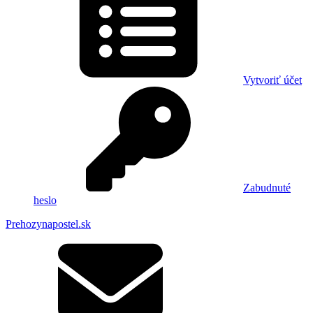
Vytvoriť účet
Zabudnuté
heslo
Prehozynapostel.sk