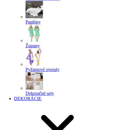
Paplóny
Župany
Pyžamové overaly
Dekoračné sety
DEKORÁCIE