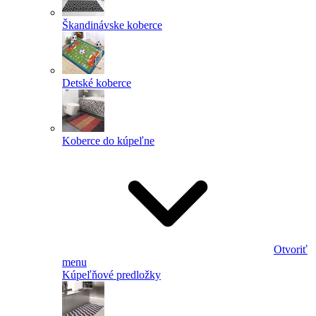
Škandinávske koberce
Detské koberce
Koberce do kúpeľne
Otvoriť
menu
Kúpeľňové predložky