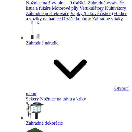
Nožnice na živý plot
+ 9 ďalších
Záhradné vysávače
lístia a fukáre
Motorové píly
Vertikulátory
Kultivátory
Záhradné postrekovače
Vapky (tlakové čističe)
Hadice
a vozíky na hadice
Drviče konárov
Záhradné vrtáky
Záhradné náradie
Otvoriť
menu
Sekery
Nožnice na trávu a kríky
Záhradné dekorácie