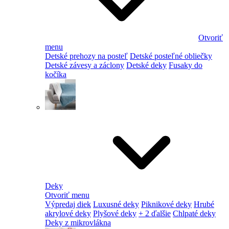
Otvoriť
menu
Detské prehozy na posteľ
Detské posteľné obliečky
Detské závesy a záclony
Detské deky
Fusaky do
kočíka
Deky
Otvoriť menu
Výpredaj diek
Luxusné deky
Piknikové deky
Hrubé
akrylové deky
Plyšové deky
+ 2 ďalšie
Chlpaté deky
Deky z mikrovlákna