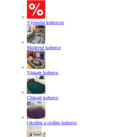
Výpredaj kobercov
Moderné koberce
Vintage koberce
Chlpaté koberce
Okrúhle a oválne koberce