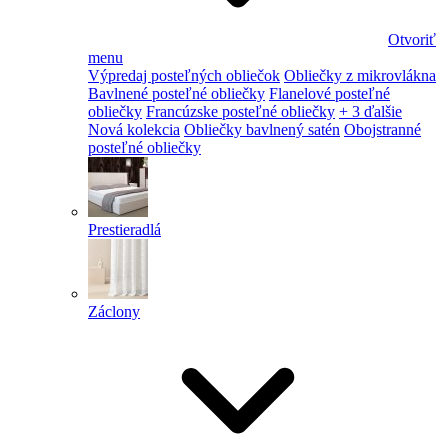
Otvoriť
menu
Výpredaj posteľných obliečok
Obliečky z mikrovlákna
Bavlnené posteľné obliečky
Flanelové posteľné
obliečky
Francúzske posteľné obliečky
+ 3 ďalšie
Nová kolekcia
Obliečky bavlnený satén
Obojstranné
posteľné obliečky
Prestieradlá
Záclony