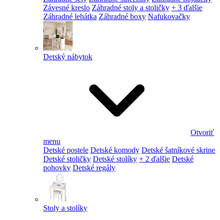
Závesné kreslo
Záhradné stoly a stoličky
+ 3 ďalšie
Záhradné lehátka
Záhradné boxy
Nafukovačky
Detský nábytok
Otvoriť
menu
Detské postele
Detské komody
Detské šatníkové skrine
Detské stoličky
Detské stolíky
+ 2 ďalšie
Detské
pohovky
Detské regály
Stoly a stolíky