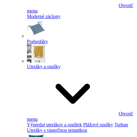
Otvoriť
menu
Moderné záclony
Podsedáky
Uteráky a osušky
Otvoriť
menu
Výpredaj uterákov a osušiek
Plážové osušky
Turban
Uteráky s vianočnou tematikou