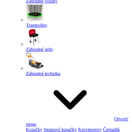
Záhradné vozíky
Trampolíny
Záhradné grily
Záhradná technika
Otvoriť
menu
Kosačky
Strunové kosačky
Krovinorezy
Čerpadlá