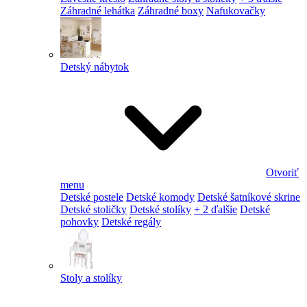
Záhradné lehátka
Záhradné boxy
Nafukovačky
Detský nábytok
Otvoriť
menu
Detské postele
Detské komody
Detské šatníkové skrine
Detské stoličky
Detské stolíky
+ 2 ďalšie
Detské
pohovky
Detské regály
Stoly a stolíky