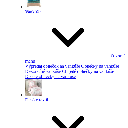
Vankúše
Otvoriť
menu
Výpredaj obliečok na vankúše
Obliečky na vankúše
Dekoračné vankúše
Chlpaté obliečky na vankúše
Detské obliečky na vankúše
Detský textil