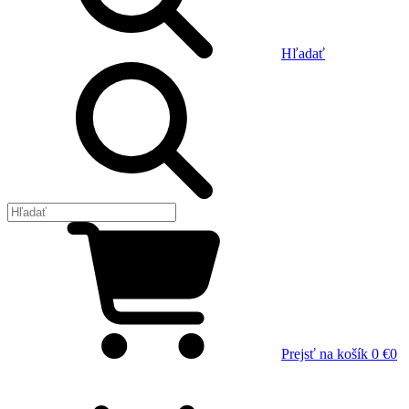
Hľadať
Prejsť na košík
0 €
0