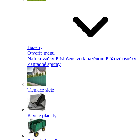
Bazény
Otvoriť menu
Nafukovačky
Príslušenstvo k bazénom
Plážové osušky
Záhradné sprchy
Tieniace siete
Krycie plachty