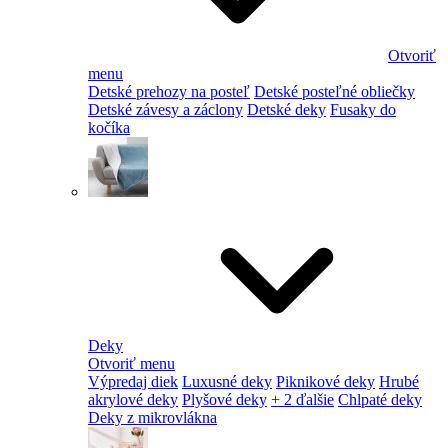
Otvoriť
menu
Detské prehozy na posteľ
Detské posteľné obliečky
Detské závesy a záclony
Detské deky
Fusaky do
kočíka
Deky
Otvoriť menu
Výpredaj diek
Luxusné deky
Piknikové deky
Hrubé
akrylové deky
Plyšové deky
+ 2 ďalšie
Chlpaté deky
Deky z mikrovlákna