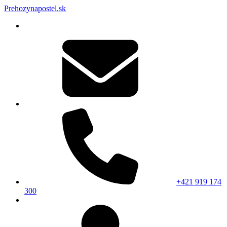
Prehozynapostel.sk
+421 919 174
300