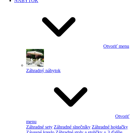
NÁBYTOK
Otvoriť menu
Záhradný nábytok
Otvoriť
menu
Záhradné sety
Záhradné slnečníky
Záhradné hojdačky
Závesné kreslo
Záhradné stoly a stoličky
+ 3 ďalšie