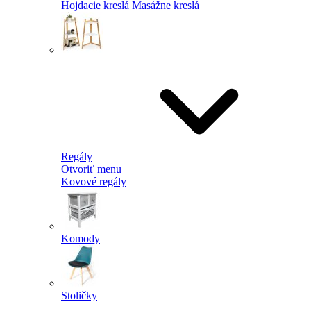
Hojdacie kreslá
Masážne kreslá
Regály
Otvoriť menu
Kovové regály
Komody
Stoličky