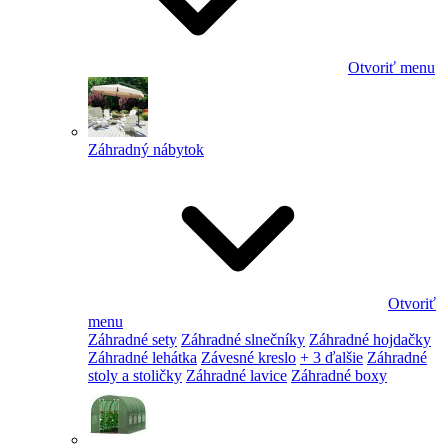
Otvoriť menu
Záhradný nábytok
Otvoriť
menu
Záhradné sety
Záhradné slnečníky
Záhradné hojdačky
Záhradné lehátka
Závesné kreslo
+ 3 ďalšie
Záhradné
stoly a stoličky
Záhradné lavice
Záhradné boxy