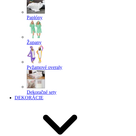
Paplóny
Župany
Pyžamové overaly
Dekoračné sety
DEKORÁCIE