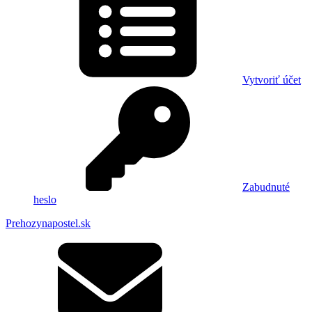
Vytvoriť účet
Zabudnuté
heslo
Prehozynapostel.sk