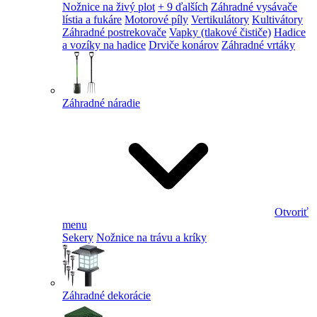
Nožnice na živý plot
+ 9 ďalších
Záhradné vysávače
lístia a fukáre
Motorové píly
Vertikulátory
Kultivátory
Záhradné postrekovače
Vapky (tlakové čističe)
Hadice
a vozíky na hadice
Drviče konárov
Záhradné vrtáky
Záhradné náradie
Otvoriť
menu
Sekery
Nožnice na trávu a kríky
Záhradné dekorácie