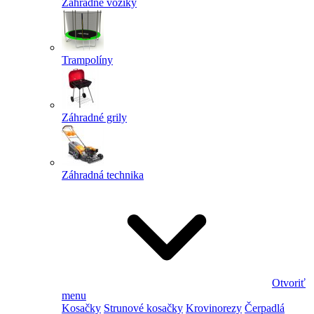
Záhradné vozíky
Trampolíny
Záhradné grily
Záhradná technika
Otvoriť
menu
Kosačky
Strunové kosačky
Krovinorezy
Čerpadlá