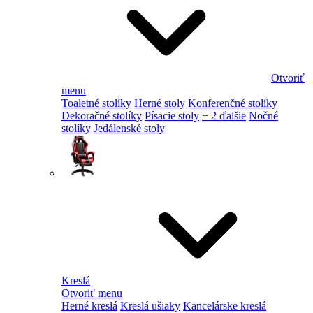
Otvoriť
menu
Toaletné stolíky
Herné stoly
Konferenčné stolíky
Dekoračné stolíky
Písacie stoly
+ 2 ďalšie
Nočné
stolíky
Jedálenské stoly
Kreslá
Otvoriť menu
Herné kreslá
Kreslá ušiaky
Kancelárske kreslá