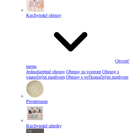
Kuchynské obrusy
Otvoriť
menu
Jednofarebné obrusy
Obrusy so vzorom
Obrusy s
vianočným motívom
Obrusy s veľkonočným motívom
Prestieranie
Kuchynské utierky