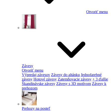
Otvoriť menu
Závesy
Otvoriť menu
Výpredaj závesov
Závesy do altánku
Jednofarebné
závesy
Hotové závesy
Zatemňovacie závesy
+ 3 ďalšie
Škandinávske závesy
Závesy s 3D motívom
Závesy k
prehozom
Prehozy na posteľ