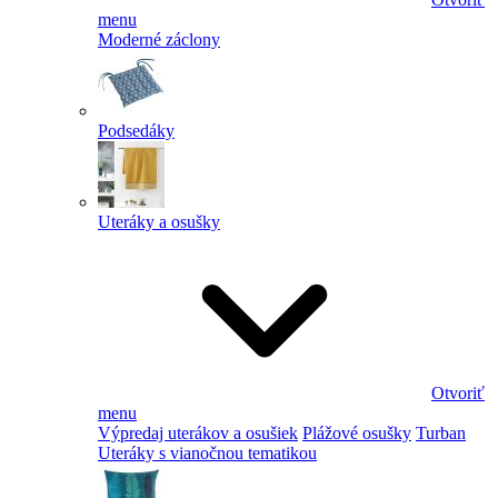
menu
Moderné záclony
Podsedáky
Uteráky a osušky
Otvoriť
menu
Výpredaj uterákov a osušiek
Plážové osušky
Turban
Uteráky s vianočnou tematikou