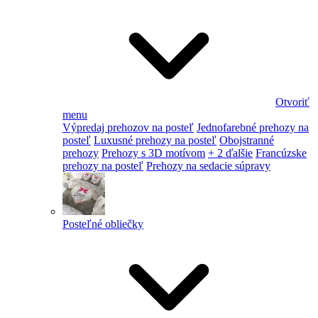
Otvoriť
menu
Výpredaj prehozov na posteľ
Jednofarebné prehozy na
posteľ
Luxusné prehozy na posteľ
Obojstranné
prehozy
Prehozy s 3D motívom
+ 2 ďalšie
Francúzske
prehozy na posteľ
Prehozy na sedacie súpravy
Posteľné obliečky