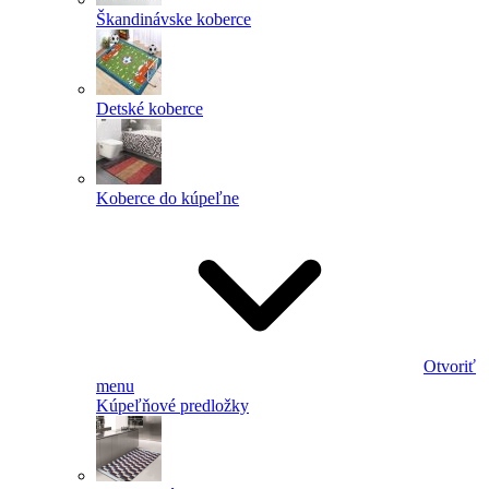
Škandinávske koberce
Detské koberce
Koberce do kúpeľne
Otvoriť
menu
Kúpeľňové predložky