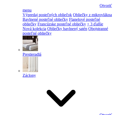
Otvoriť
menu
Výpredaj posteľných obliečok
Obliečky z mikrovlákna
Bavlnené posteľné obliečky
Flanelové posteľné
obliečky
Francúzske posteľné obliečky
+ 3 ďalšie
Nová kolekcia
Obliečky bavlnený satén
Obojstranné
posteľné obliečky
Prestieradlá
Záclony
Otvoriť