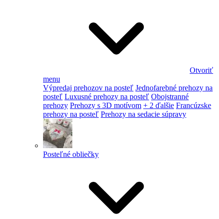
Otvoriť
menu
Výpredaj prehozov na posteľ
Jednofarebné prehozy na
posteľ
Luxusné prehozy na posteľ
Obojstranné
prehozy
Prehozy s 3D motívom
+ 2 ďalšie
Francúzske
prehozy na posteľ
Prehozy na sedacie súpravy
Posteľné obliečky