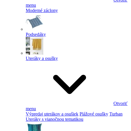
menu
Moderné záclony
Podsedáky
Uteráky a osušky
Otvoriť
menu
Výpredaj uterákov a osušiek
Plážové osušky
Turban
Uteráky s vianočnou tematikou