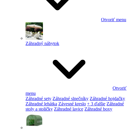
Otvoriť menu
Záhradný nábytok
Otvoriť
menu
Záhradné sety
Záhradné slnečníky
Záhradné hojdačky
Záhradné lehátka
Závesné kreslo
+ 3 ďalšie
Záhradné
stoly a stoličky
Záhradné lavice
Záhradné boxy