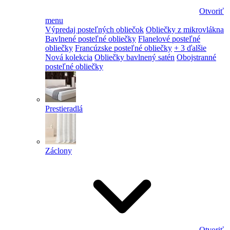
Otvoriť
menu
Výpredaj posteľných obliečok
Obliečky z mikrovlákna
Bavlnené posteľné obliečky
Flanelové posteľné
obliečky
Francúzske posteľné obliečky
+ 3 ďalšie
Nová kolekcia
Obliečky bavlnený satén
Obojstranné
posteľné obliečky
Prestieradlá
Záclony
Otvoriť