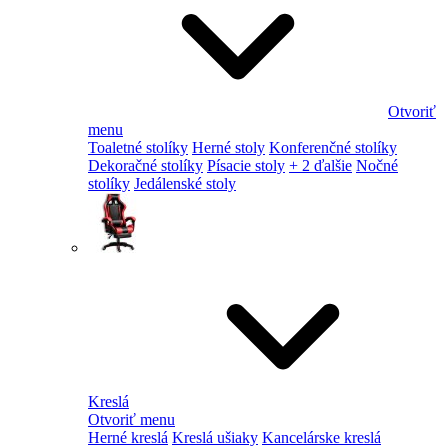
Otvoriť
menu
Toaletné stolíky
Herné stoly
Konferenčné stolíky
Dekoračné stolíky
Písacie stoly
+ 2 ďalšie
Nočné
stolíky
Jedálenské stoly
Kreslá
Otvoriť menu
Herné kreslá
Kreslá ušiaky
Kancelárske kreslá