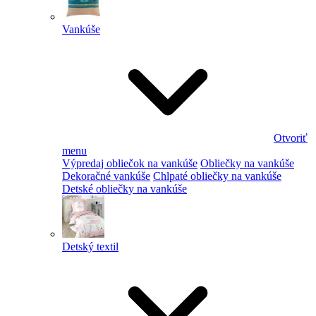
Vankúše
Otvoriť
menu
Výpredaj obliečok na vankúše
Obliečky na vankúše
Dekoračné vankúše
Chlpaté obliečky na vankúše
Detské obliečky na vankúše
Detský textil