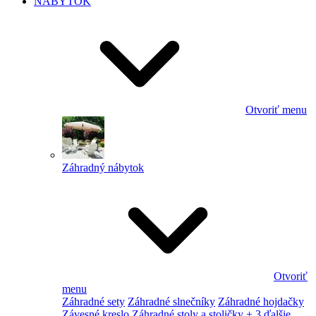
NÁBYTOK
Otvoriť menu
Záhradný nábytok
Otvoriť
menu
Záhradné sety
Záhradné slnečníky
Záhradné hojdačky
Závesné kreslo
Záhradné stoly a stoličky
+ 3 ďalšie