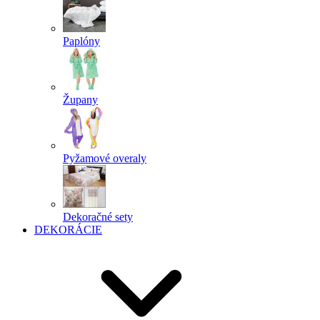
Paplóny
Župany
Pyžamové overaly
Dekoračné sety
DEKORÁCIE