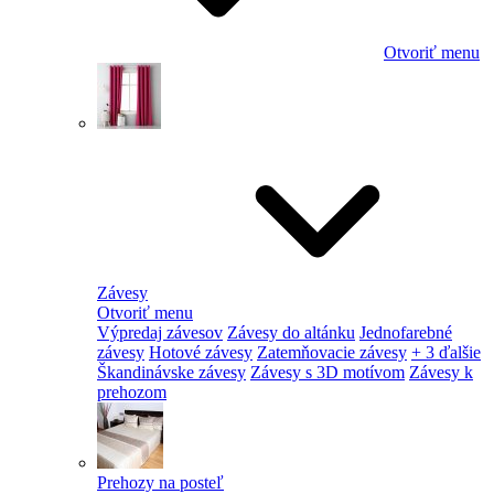
Otvoriť menu
Závesy
Otvoriť menu
Výpredaj závesov
Závesy do altánku
Jednofarebné
závesy
Hotové závesy
Zatemňovacie závesy
+ 3 ďalšie
Škandinávske závesy
Závesy s 3D motívom
Závesy k
prehozom
Prehozy na posteľ