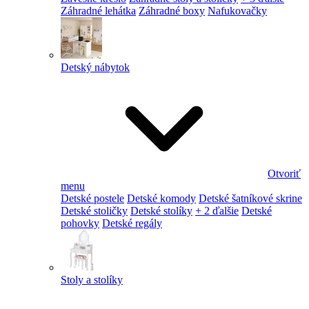
Záhradné lehátka
Záhradné boxy
Nafukovačky
Detský nábytok
Otvoriť
menu
Detské postele
Detské komody
Detské šatníkové skrine
Detské stoličky
Detské stolíky
+ 2 ďalšie
Detské
pohovky
Detské regály
Stoly a stolíky