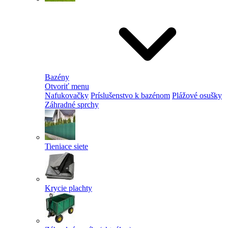
Bazény
Otvoriť menu
Nafukovačky
Príslušenstvo k bazénom
Plážové osušky
Záhradné sprchy
Tieniace siete
Krycie plachty