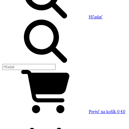
Hľadať
Prejsť na košík
0 €
0