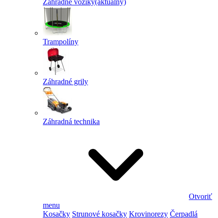
Záhradné vozíky
(aktuálny)
Trampolíny
Záhradné grily
Záhradná technika
Otvoriť
menu
Kosačky
Strunové kosačky
Krovinorezy
Čerpadlá