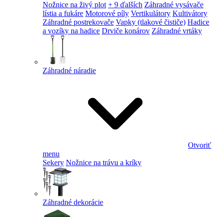
Nožnice na živý plot
+ 9 ďalších
Záhradné vysávače
lístia a fukáre
Motorové píly
Vertikulátory
Kultivátory
Záhradné postrekovače
Vapky (tlakové čističe)
Hadice
a vozíky na hadice
Drviče konárov
Záhradné vrtáky
Záhradné náradie
Otvoriť
menu
Sekery
Nožnice na trávu a kríky
Záhradné dekorácie