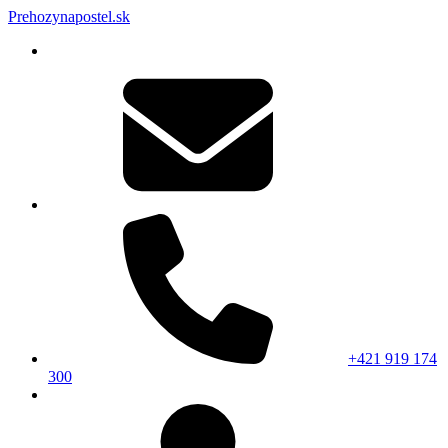
Prehozynapostel.sk
+421 919 174
300