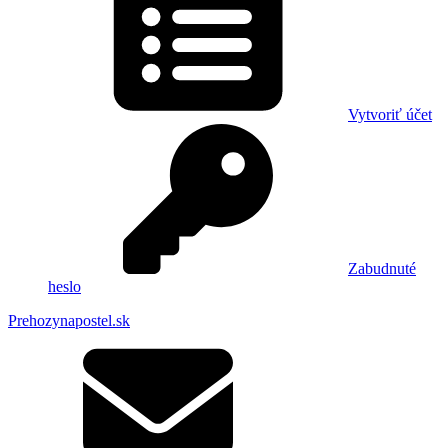
Vytvoriť účet
Zabudnuté
heslo
Prehozynapostel.sk