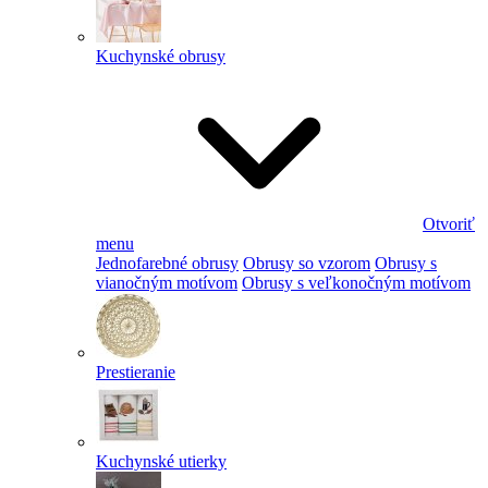
Kuchynské obrusy
Otvoriť
menu
Jednofarebné obrusy
Obrusy so vzorom
Obrusy s
vianočným motívom
Obrusy s veľkonočným motívom
Prestieranie
Kuchynské utierky