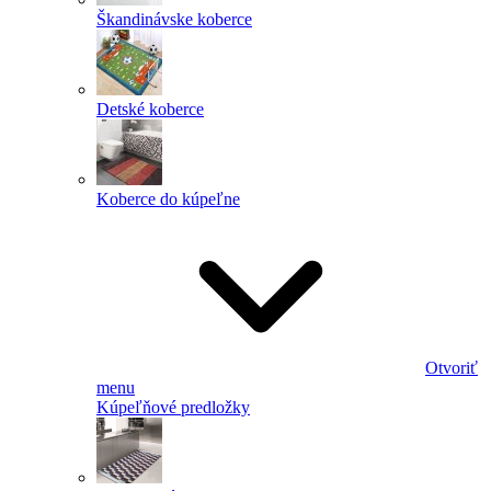
Škandinávske koberce
Detské koberce
Koberce do kúpeľne
Otvoriť
menu
Kúpeľňové predložky