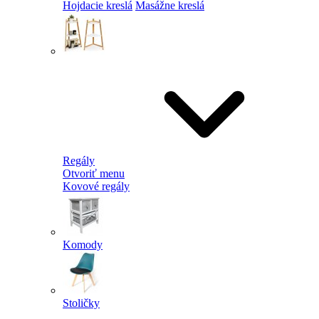
Hojdacie kreslá
Masážne kreslá
Regály
Otvoriť menu
Kovové regály
Komody
Stoličky