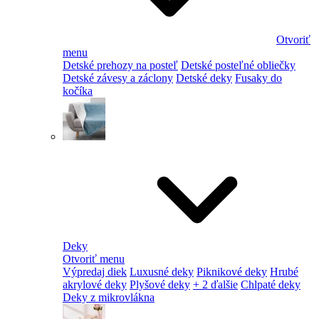
Otvoriť
menu
Detské prehozy na posteľ
Detské posteľné obliečky
Detské závesy a záclony
Detské deky
Fusaky do
kočíka
Deky
Otvoriť menu
Výpredaj diek
Luxusné deky
Piknikové deky
Hrubé
akrylové deky
Plyšové deky
+ 2 ďalšie
Chlpaté deky
Deky z mikrovlákna